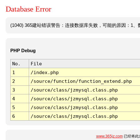
Database Error
(1040) 365建站错误警告：连接数据库失败，可能的原因：1、数
PHP Debug
No.
File
1
/index.php
2
/source/function/function_extend.php
3
/source/class/jzmysql.class.php
4
/source/class/jzmysql.class.php
5
/source/class/jzmysql.class.php
6
/source/class/jzmysql.class.php
www.365jz.com
已经将此