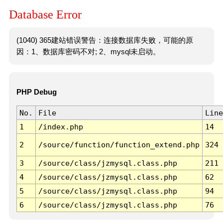
Database Error
(1040) 365建站错误警告：连接数据库失败，可能的原
因：1、数据库密码不对; 2、mysql未启动。
PHP Debug
No.
File
Line
1
/index.php
14
2
/source/function/function_extend.php
324
3
/source/class/jzmysql.class.php
211
4
/source/class/jzmysql.class.php
62
5
/source/class/jzmysql.class.php
94
6
/source/class/jzmysql.class.php
76