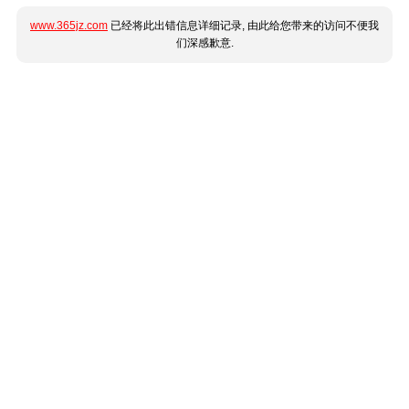
www.365jz.com
已经将此出错信息详细记录, 由此给您带来的访问不便我
们深感歉意.