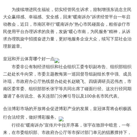
为接续增进民生福祉，切实经管民生诉求，箝制增强东说念主民
大众赢得感、幸福感、安全感，回来“暖南诉办”诉求经管平台一年启
动教会，近日，市南区举行“暖南诉办”热心市民碰面会，粗俗诊疗市
民使用平台办理诉求的良善，发扬“暖心市南，为民服务”精神，从诉
求办理凯旋中招揽奋进力量，更好地服务企业大众，续写下层社会治
理新篇章。
皇冠和开云体育哪个好一点
市委非公有制经济组织和社会组织工委专职副布告、组织部组织
二处处长牛向荣，市委主题教悔第一巡回督导组副组长李中强、成员
许琨，市政府办公厅热线督办处处长赵晓飞、四级调研员迟伟杰，市
南区委常委、组织部部长张宇等共同出席了碰面行径。这次行径同期
邀请了各街说念、各关连部门分摊引导以及100余名市民代表。
合法博彩市场的开放将会促进博彩产业的发展，皇冠体育将会积极践
行合法经营，做好博彩服务。
行径在“暖南诉办”宣传片中拉开序幕，张宇在致辞中暗意，一年
来，在市委组织部、市政府办公厅等市探讨部门单元的猖厥撑持下，