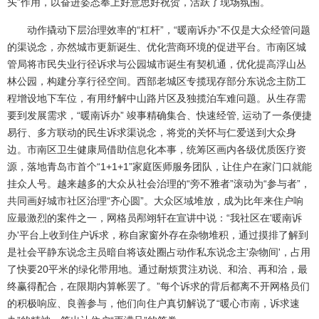
头”作用，以奋进姿态奉上好意思好祝贺，活跃了现场氛围。
动作撬动下层治理效率的“杠杆”，“暖南诉办”不仅是大众经管问题
的渠说念，亦然城市更新诞生、优化营商环境的促进平台。市南区城
管局将市民失业行径诉求与公园城市诞生有契机通，优化提高浮山丛
林公园，构建分享行径空间。西部老城区专揽现存部分东说念主防工
程增设地下车位，有用纾解中山路片区及独揽泊车难问题。从生存需
要到发展需求，“暖南诉办” 竣事精确集合、快速经管, 运动了一条便捷
易行、多方联动的民生诉求渠说念，将党的关怀与仁爱送到大众身
边。市南区卫生健康局借助信息化本事，统筹区画内各级优质医疗资
源，落地青岛市首个“1+1+1”家庭医师服务团队，让住户在家门口就能
挂众人号。越来越多的大众从社会治理的“旁不雅者”滚动为“参与者”，
共同画好城市社区治理“齐心圆”。大众区域堆放，成为比年来住户响
应最激烈的案件之一，网格员邴翊轩在宣讲中说：“我社区在'暖南诉
办'平台上收到住户诉求，称自家窗外存在杂物堆积，通过摸排了解到
是社会平静东说念主员暗自将该处圈占动作私东说念主'杂物间'，占用
了快要20平米的绿化带用地。通过耐烦贯注劝说、和洽、再和洽，最
终赢得配合，在限期内算帐罢了。”每个诉求的背后都离不开网格员们
的积极响应、良善参与，他们向住户真切解说了“暖心市南，诉求速