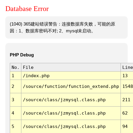
Database Error
(1040) 365建站错误警告：连接数据库失败，可能的原
因：1、数据库密码不对; 2、mysql未启动。
PHP Debug
No.
File
Line
1
/index.php
13
2
/source/function/function_extend.php
1548
3
/source/class/jzmysql.class.php
211
4
/source/class/jzmysql.class.php
62
5
/source/class/jzmysql.class.php
94