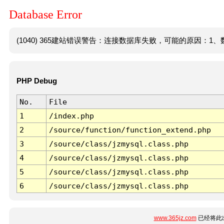
Database Error
(1040) 365建站错误警告：连接数据库失败，可能的原因：1、数
PHP Debug
No.
File
1
/index.php
2
/source/function/function_extend.php
3
/source/class/jzmysql.class.php
4
/source/class/jzmysql.class.php
5
/source/class/jzmysql.class.php
6
/source/class/jzmysql.class.php
www.365jz.com
已经将此