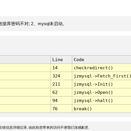
据库密码不对; 2、mysql未启动。
Line
Code
14
checkredirect()
324
jzmysql->Fetch_First(
211
jzmysql->Init()
62
jzmysql->Open()
94
jzmysql->halt()
76
break()
出错信息详细记录, 由此给您带来的访问不便我们深感歉意.