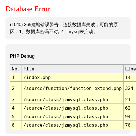
Database Error
(1040) 365建站错误警告：连接数据库失败，可能的原
因：1、数据库密码不对; 2、mysql未启动。
PHP Debug
No.
File
Line
1
/index.php
14
2
/source/function/function_extend.php
324
3
/source/class/jzmysql.class.php
211
4
/source/class/jzmysql.class.php
62
5
/source/class/jzmysql.class.php
94
6
/source/class/jzmysql.class.php
76