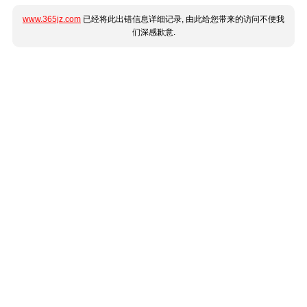
www.365jz.com
已经将此出错信息详细记录, 由此给您带来的访问不便我
们深感歉意.