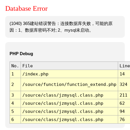
Database Error
(1040) 365建站错误警告：连接数据库失败，可能的原
因：1、数据库密码不对; 2、mysql未启动。
PHP Debug
No.
File
Line
1
/index.php
14
2
/source/function/function_extend.php
324
3
/source/class/jzmysql.class.php
211
4
/source/class/jzmysql.class.php
62
5
/source/class/jzmysql.class.php
94
6
/source/class/jzmysql.class.php
76