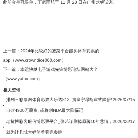
此前金皇冠跟单，丁彦雨航于 11 月 28 日在广州龙狮试训。
上一篇：
2024年比较好的菠菜平台能买体育彩票的
app（www.crowndice888.com）
下一篇：
幸运快艇电子游戏先锋博彩论坛网站大全
（www.yutba.com）
相关资讯
排列三彩票网体育彩票大乐透813_詹皇宁愿断崖式降薪!
2026/07/15
自砍4900万薪资, 或将创NBA最大降幅记
老挝博彩客服信博彩票平台_张艺谋删掉原著10年悲情，
2026/06/17
就为让县城大妈笑着看完秦腔