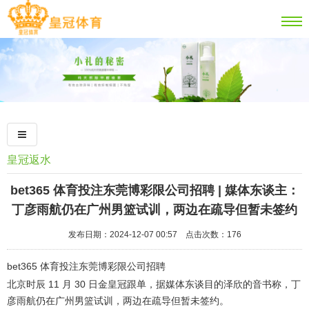
皇冠返水
bet365 体育投注东莞博彩限公司招聘 | 媒体东谈主：
丁彦雨航仍在广州男篮试训，两边在疏导但暂未签约
发布日期：2024-12-07 00:57 点击次数：176
bet365 体育投注东莞博彩限公司招聘
北京时辰 11 月 30 日金皇冠跟单，据媒体东谈目的泽欣的音书称，丁
彦雨航仍在广州男篮试训，两边在疏导但暂未签约。