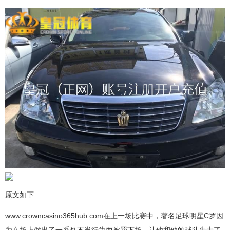
原文如下
www.crowncasino365hub.com在上一场比赛中，著名足球明星C罗因
为在场上做出了一系列不当行为而被罚下场，让他和他的球队失去了