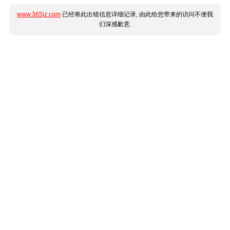
www.365jz.com
已经将此出错信息详细记录, 由此给您带来的访问不便我
们深感歉意.