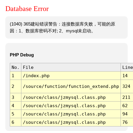
Database Error
(1040) 365建站错误警告：连接数据库失败，可能的原
因：1、数据库密码不对; 2、mysql未启动。
PHP Debug
No.
File
Line
1
/index.php
14
2
/source/function/function_extend.php
324
3
/source/class/jzmysql.class.php
211
4
/source/class/jzmysql.class.php
62
5
/source/class/jzmysql.class.php
94
6
/source/class/jzmysql.class.php
76