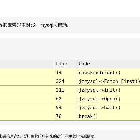
据库密码不对; 2、mysql未启动。
Line
Code
14
checkredirect()
324
jzmysql->Fetch_First(
211
jzmysql->Init()
62
jzmysql->Open()
94
jzmysql->halt()
76
break()
出错信息详细记录, 由此给您带来的访问不便我们深感歉意.