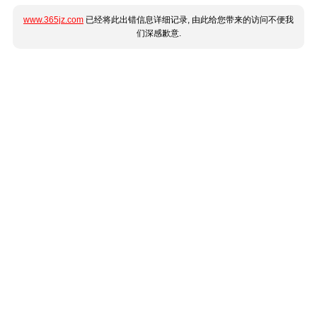
www.365jz.com
已经将此出错信息详细记录, 由此给您带来的访问不便我
们深感歉意.