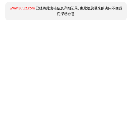
www.365jz.com
已经将此出错信息详细记录, 由此给您带来的访问不便我
们深感歉意.