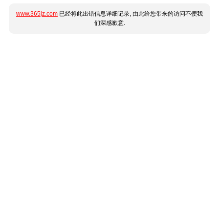
www.365jz.com
已经将此出错信息详细记录, 由此给您带来的访问不便我
们深感歉意.