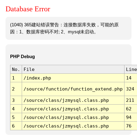
Database Error
(1040) 365建站错误警告：连接数据库失败，可能的原
因：1、数据库密码不对; 2、mysql未启动。
PHP Debug
No.
File
Line
1
/index.php
14
2
/source/function/function_extend.php
324
3
/source/class/jzmysql.class.php
211
4
/source/class/jzmysql.class.php
62
5
/source/class/jzmysql.class.php
94
6
/source/class/jzmysql.class.php
76