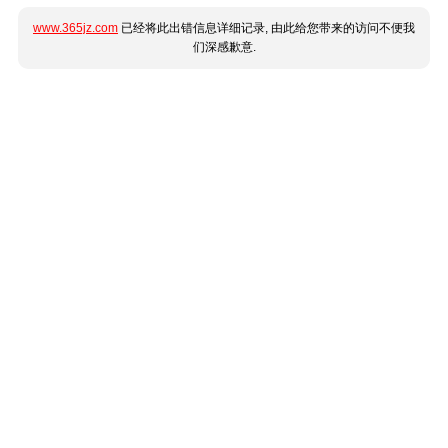
www.365jz.com
已经将此出错信息详细记录, 由此给您带来的访问不便我
们深感歉意.