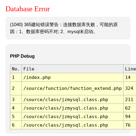
Database Error
(1040) 365建站错误警告：连接数据库失败，可能的原
因：1、数据库密码不对; 2、mysql未启动。
PHP Debug
No.
File
Line
1
/index.php
14
2
/source/function/function_extend.php
324
3
/source/class/jzmysql.class.php
211
4
/source/class/jzmysql.class.php
62
5
/source/class/jzmysql.class.php
94
6
/source/class/jzmysql.class.php
76