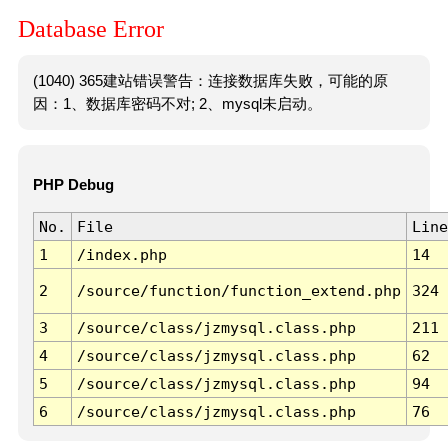
Database Error
(1040) 365建站错误警告：连接数据库失败，可能的原
因：1、数据库密码不对; 2、mysql未启动。
PHP Debug
No.
File
Line
1
/index.php
14
2
/source/function/function_extend.php
324
3
/source/class/jzmysql.class.php
211
4
/source/class/jzmysql.class.php
62
5
/source/class/jzmysql.class.php
94
6
/source/class/jzmysql.class.php
76