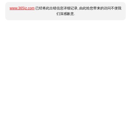
www.365jz.com
已经将此出错信息详细记录, 由此给您带来的访问不便我
们深感歉意.