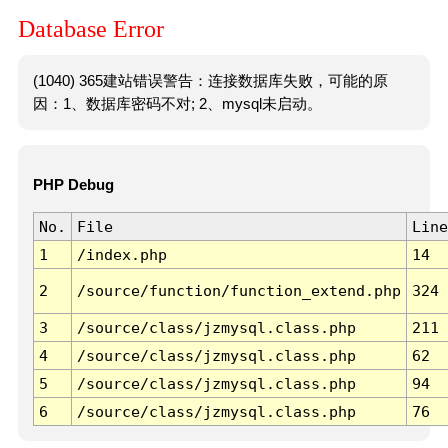
Database Error
(1040) 365建站错误警告：连接数据库失败，可能的原
因：1、数据库密码不对; 2、mysql未启动。
PHP Debug
No.
File
Line
1
/index.php
14
2
/source/function/function_extend.php
324
3
/source/class/jzmysql.class.php
211
4
/source/class/jzmysql.class.php
62
5
/source/class/jzmysql.class.php
94
6
/source/class/jzmysql.class.php
76