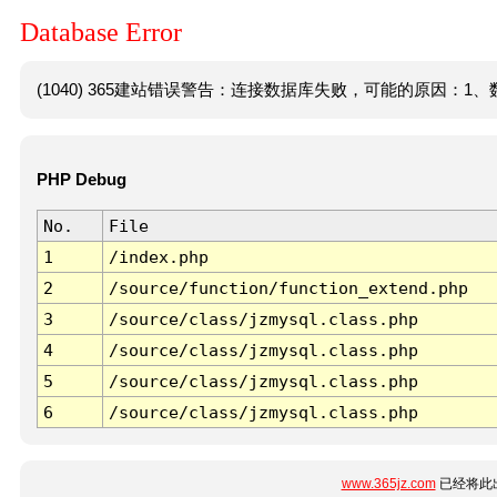
Database Error
(1040) 365建站错误警告：连接数据库失败，可能的原因：1、数
PHP Debug
No.
File
1
/index.php
2
/source/function/function_extend.php
3
/source/class/jzmysql.class.php
4
/source/class/jzmysql.class.php
5
/source/class/jzmysql.class.php
6
/source/class/jzmysql.class.php
www.365jz.com
已经将此