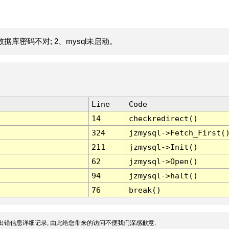
据库密码不对; 2、mysql未启动。
Line
Code
14
checkredirect()
324
jzmysql->Fetch_First(
211
jzmysql->Init()
62
jzmysql->Open()
94
jzmysql->halt()
76
break()
出错信息详细记录, 由此给您带来的访问不便我们深感歉意.