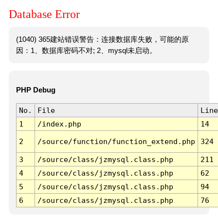
Database Error
(1040) 365建站错误警告：连接数据库失败，可能的原
因：1、数据库密码不对; 2、mysql未启动。
PHP Debug
No.
File
Line
1
/index.php
14
2
/source/function/function_extend.php
324
3
/source/class/jzmysql.class.php
211
4
/source/class/jzmysql.class.php
62
5
/source/class/jzmysql.class.php
94
6
/source/class/jzmysql.class.php
76