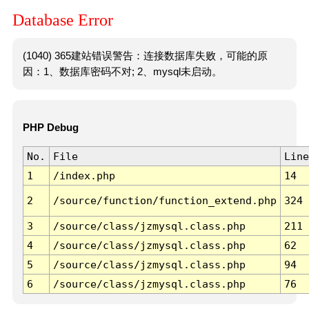
Database Error
(1040) 365建站错误警告：连接数据库失败，可能的原
因：1、数据库密码不对; 2、mysql未启动。
PHP Debug
No.
File
Line
1
/index.php
14
2
/source/function/function_extend.php
324
3
/source/class/jzmysql.class.php
211
4
/source/class/jzmysql.class.php
62
5
/source/class/jzmysql.class.php
94
6
/source/class/jzmysql.class.php
76