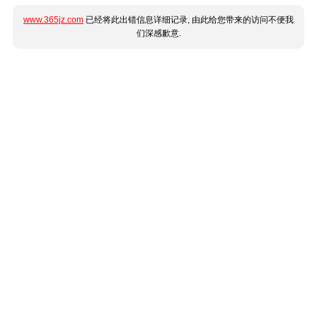
www.365jz.com
已经将此出错信息详细记录, 由此给您带来的访问不便我
们深感歉意.