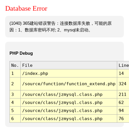
Database Error
(1040) 365建站错误警告：连接数据库失败，可能的原
因：1、数据库密码不对; 2、mysql未启动。
PHP Debug
No.
File
Line
1
/index.php
14
2
/source/function/function_extend.php
324
3
/source/class/jzmysql.class.php
211
4
/source/class/jzmysql.class.php
62
5
/source/class/jzmysql.class.php
94
6
/source/class/jzmysql.class.php
76