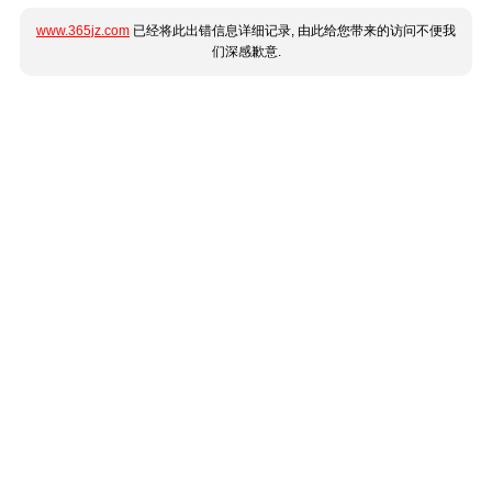
www.365jz.com
已经将此出错信息详细记录, 由此给您带来的访问不便我
们深感歉意.