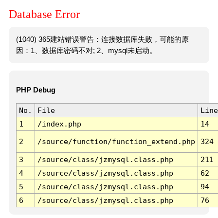
Database Error
(1040) 365建站错误警告：连接数据库失败，可能的原
因：1、数据库密码不对; 2、mysql未启动。
PHP Debug
No.
File
Line
1
/index.php
14
2
/source/function/function_extend.php
324
3
/source/class/jzmysql.class.php
211
4
/source/class/jzmysql.class.php
62
5
/source/class/jzmysql.class.php
94
6
/source/class/jzmysql.class.php
76