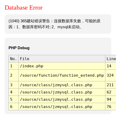
Database Error
(1040) 365建站错误警告：连接数据库失败，可能的原
因：1、数据库密码不对; 2、mysql未启动。
PHP Debug
No.
File
Line
1
/index.php
14
2
/source/function/function_extend.php
324
3
/source/class/jzmysql.class.php
211
4
/source/class/jzmysql.class.php
62
5
/source/class/jzmysql.class.php
94
6
/source/class/jzmysql.class.php
76