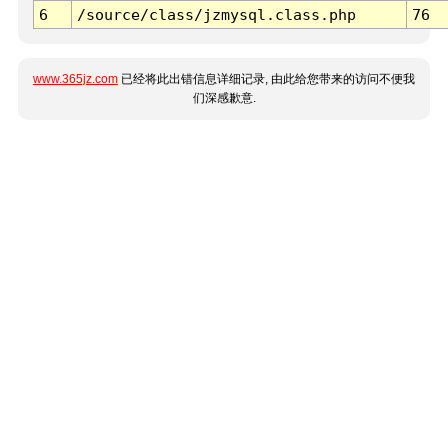
6
/source/class/jzmysql.class.php
76
www.365jz.com
已经将此出错信息详细记录, 由此给您带来的访问不便我
们深感歉意.