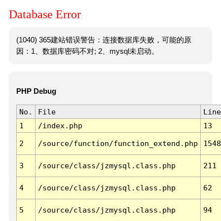
Database Error
(1040) 365建站错误警告：连接数据库失败，可能的原
因：1、数据库密码不对; 2、mysql未启动。
PHP Debug
No.
File
Line
1
/index.php
13
2
/source/function/function_extend.php
1548
3
/source/class/jzmysql.class.php
211
4
/source/class/jzmysql.class.php
62
5
/source/class/jzmysql.class.php
94