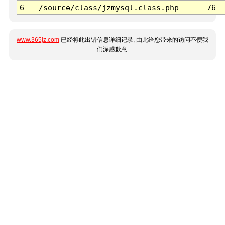
6
/source/class/jzmysql.class.php
76
www.365jz.com
已经将此出错信息详细记录, 由此给您带来的访问不便我
们深感歉意.