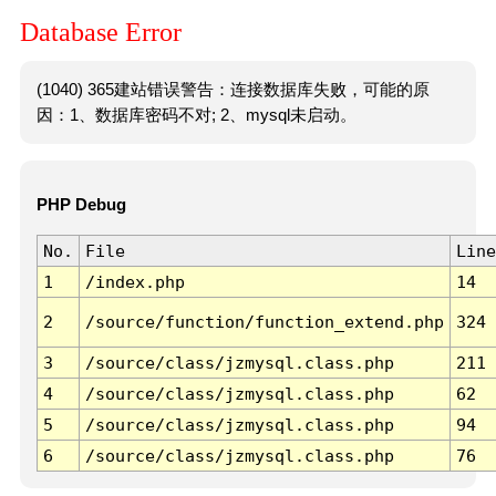
Database Error
(1040) 365建站错误警告：连接数据库失败，可能的原
因：1、数据库密码不对; 2、mysql未启动。
PHP Debug
No.
File
Line
1
/index.php
14
2
/source/function/function_extend.php
324
3
/source/class/jzmysql.class.php
211
4
/source/class/jzmysql.class.php
62
5
/source/class/jzmysql.class.php
94
6
/source/class/jzmysql.class.php
76