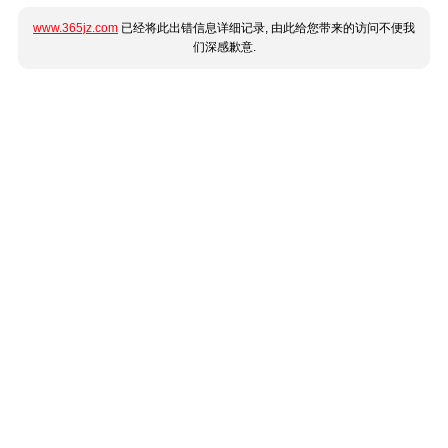
www.365jz.com
已经将此出错信息详细记录, 由此给您带来的访问不便我
们深感歉意.