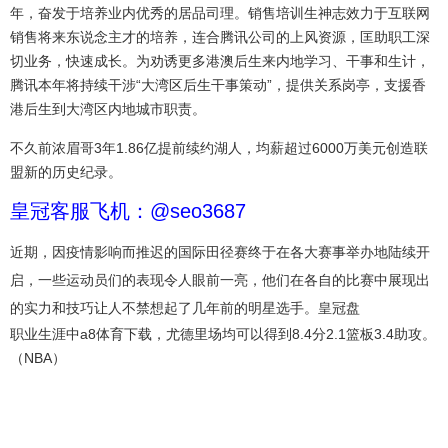
年，奋发于培养业内优秀的居品司理。销售培训生神志效力于互联网
销售将来东说念主才的培养，连合腾讯公司的上风资源，匡助职工深
切业务，快速成长。为劝诱更多港澳后生来内地学习、干事和生计，
腾讯本年将持续干涉“大湾区后生干事策动”，提供关系岗亭，支援香
港后生到大湾区内地城市职责。
不久前浓眉哥3年1.86亿提前续约湖人，均薪超过6000万美元创造联
盟新的历史纪录。
皇冠客服飞机：@seo3687
近期，因疫情影响而推迟的国际田径赛终于在各大赛事举办地陆续开
启，一些运动员们的表现令人眼前一亮，他们在各自的比赛中展现出
的实力和技巧让人不禁想起了几年前的明星选手。皇冠盘
职业生涯中a8体育下载，尤德里场均可以得到8.4分2.1篮板3.4助攻。
（NBA）