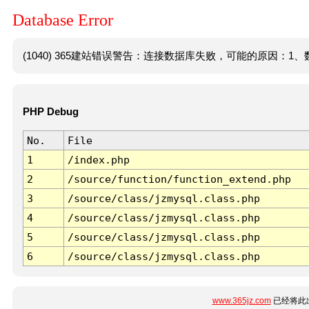
Database Error
(1040) 365建站错误警告：连接数据库失败，可能的原因：1、数
PHP Debug
No.
File
1
/index.php
2
/source/function/function_extend.php
3
/source/class/jzmysql.class.php
4
/source/class/jzmysql.class.php
5
/source/class/jzmysql.class.php
6
/source/class/jzmysql.class.php
www.365jz.com
已经将此