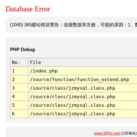
Database Error
(1040) 365建站错误警告：连接数据库失败，可能的原因：1、数
PHP Debug
No.
File
1
/index.php
2
/source/function/function_extend.php
3
/source/class/jzmysql.class.php
4
/source/class/jzmysql.class.php
5
/source/class/jzmysql.class.php
6
/source/class/jzmysql.class.php
www.365jz.com
已经将此