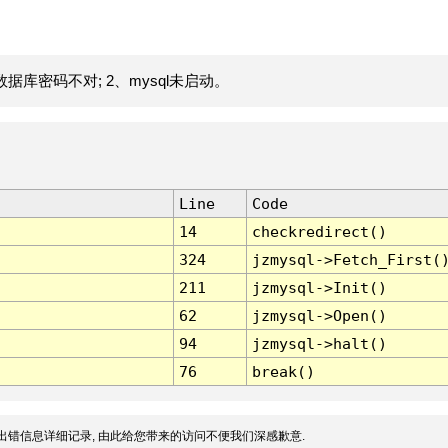
据库密码不对; 2、mysql未启动。
Line
Code
14
checkredirect()
324
jzmysql->Fetch_First(
211
jzmysql->Init()
62
jzmysql->Open()
94
jzmysql->halt()
76
break()
出错信息详细记录, 由此给您带来的访问不便我们深感歉意.