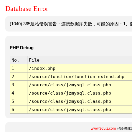
Database Error
(1040) 365建站错误警告：连接数据库失败，可能的原因：1、数
PHP Debug
No.
File
1
/index.php
2
/source/function/function_extend.php
3
/source/class/jzmysql.class.php
4
/source/class/jzmysql.class.php
5
/source/class/jzmysql.class.php
6
/source/class/jzmysql.class.php
www.365jz.com
已经将此