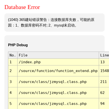
Database Error
(1040) 365建站错误警告：连接数据库失败，可能的原
因：1、数据库密码不对; 2、mysql未启动。
PHP Debug
No.
File
Line
1
/index.php
13
2
/source/function/function_extend.php
1548
3
/source/class/jzmysql.class.php
211
4
/source/class/jzmysql.class.php
62
5
/source/class/jzmysql.class.php
94