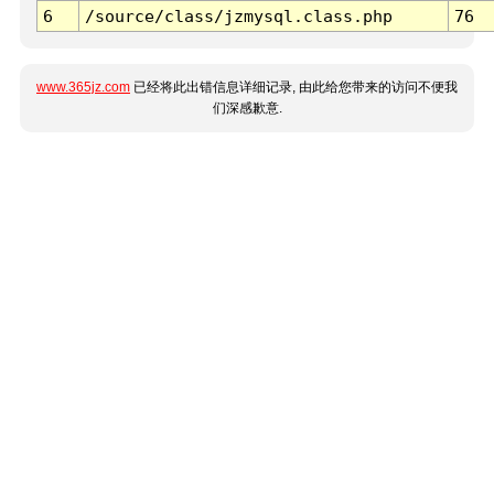
6
/source/class/jzmysql.class.php
76
www.365jz.com
已经将此出错信息详细记录, 由此给您带来的访问不便我
们深感歉意.