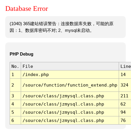
Database Error
(1040) 365建站错误警告：连接数据库失败，可能的原
因：1、数据库密码不对; 2、mysql未启动。
PHP Debug
No.
File
Line
1
/index.php
14
2
/source/function/function_extend.php
324
3
/source/class/jzmysql.class.php
211
4
/source/class/jzmysql.class.php
62
5
/source/class/jzmysql.class.php
94
6
/source/class/jzmysql.class.php
76