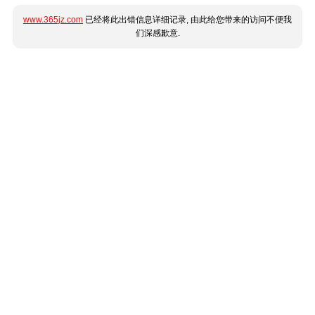
www.365jz.com
已经将此出错信息详细记录, 由此给您带来的访问不便我
们深感歉意.