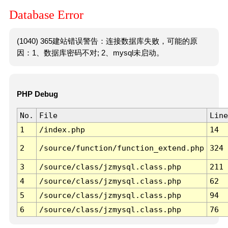
Database Error
(1040) 365建站错误警告：连接数据库失败，可能的原
因：1、数据库密码不对; 2、mysql未启动。
PHP Debug
No.
File
Line
1
/index.php
14
2
/source/function/function_extend.php
324
3
/source/class/jzmysql.class.php
211
4
/source/class/jzmysql.class.php
62
5
/source/class/jzmysql.class.php
94
6
/source/class/jzmysql.class.php
76