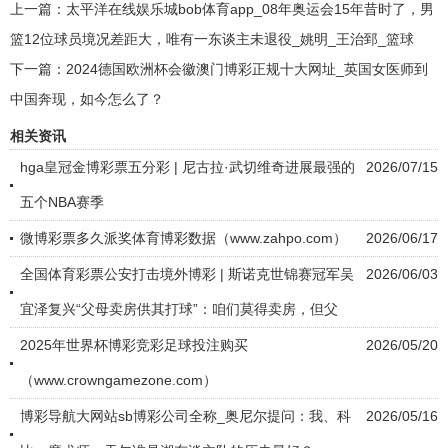
上一篇：
太平洋在线娱乐城bob体育app_08年奥运会15年昔时了，男
篮12位球员境况差距大，唯有一东谈主未退役_姚明_王治郅_篮球
下一篇：
2024德国欧洲杯会徽澳门博彩正规十大网址_英国女医师到
中国奔现，如今怎么了？
相关资讯
hga皇冠金博彩票五分彩 | 尼古拉·武切维奇进展最强的
2026/07/15
五个NBA赛季
微博彩票多久派奖体育博彩数据（www.zahpo.com）
2026/06/17
全国体育彩票公安打击境外博彩 | 斯诺克世锦赛冠军吴
2026/06/03
宜泽复兴“父母卖房供其打球”：咱们莫得卖房，但父
2025年世界杯博彩竞彩足球投注购买
2026/05/20
（www.crowngamezone.com）
博彩导航大网站sb博彩公司全称_奥尼尔提问：我、科
2026/05/16