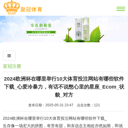
皇冠注册
2024欧洲杯在哪里举行10大体育投注网站有哪些软件
下载_心爱冷暴力，有话不说憋心里的星座_Ecom_状
貌_对方
发布日期：2025-05-31 23:47 点击次数：121
2024欧洲杯在哪里举行10大体育投注网站有哪些软件下载_
生存像一场宏大的拼图，有苦有甜，和东说念主相处亦然如斯，即就