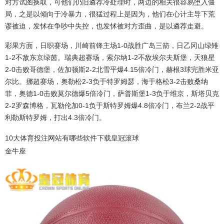
对方试图换取，可他们仍旧遴荐冷处理时，两边的相关很容易堕入僵
局，之是以倾向于冷暴力，很猛过程上是因为，他们在心计主导下荒
谬被迫，发怵在争吵中失控，也发怵被对方歪曲，是以遴荐走避。
彩果方面，日职赛场，川崎前锋主场1-0战胜广岛三箭，日乙冈山绿雉
1-2不敌东京绿茵。瑞典超赛场，索尔纳1-2不敌埃尔夫斯堡，天狼星
2-0击败哥德堡，佐加顿斯2-2北雪平爆4.15倍冷门，赫根3球完胜米亚
尔比。挪超赛场，奥勒松2-3负于特罗姆瑟，海于格松3-2击败桑纳
菲，奥德1-0击败莫尔德爆5倍冷门，萨普斯堡1-3负于维京，斯塔贝克
2-2罗森博格，瓦勒伦加0-1负于斯特罗姆爆4.8倍冷门，布兰2-2战平
利勒斯特罗姆，打出4.3倍冷门。
10大体育投注网站有哪些软件下载
皇冠滚球
金牛座