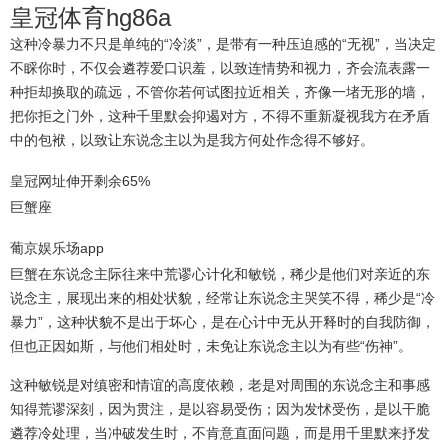
皇冠体育hg86a
这种冷暴力不只是单纯的“冷淡”，是带有一种压迫感的“无视”，当决定
不睬你时，不仅会遴荐爱口识羞，以致连情势和视力，齐会流表露一
种拒却换取的疏远，不管你若何试图拉近相关，齐像一堵无形的墙，
把你拒之门外，这种千里默会抑遏对方，不得不重新凝视我方在矛盾
中的包袱，以致让东说念主以为是我方何处作念得不够好。
皇冠网址
伸开剩余65%
巨蟹座
葡京娱乐场app
巨蟹在东说念主际往来中荒谬心计化和敏锐，稀少是他们对亲近的东
说念主，展现出来的相处状貌，经常让东说念主哭笑不得，稀少是“冷
暴力”，这种状貌不是出于坏心，是在心计中无从开释时的自我防御，
但也正因如斯，与他们相处时，未免让东说念主以为有些“伤神”。
这种敏锐是对缜密和情谊的高度依赖，老是对周围的东说念主和事感
知得荒谬深刻，因为贯注，是以容易受伤；因为发怵受伤，是以干脆
遴荐冷处理，当冲破发生时，不肯意直面问题，而是用千里默来抒发