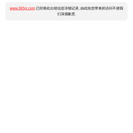
www.365jz.com
已经将此出错信息详细记录, 由此给您带来的访问不便我
们深感歉意.